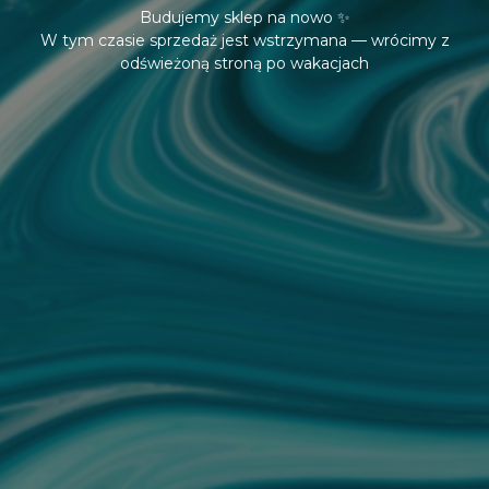
Budujemy sklep na nowo ✨
W tym czasie sprzedaż jest wstrzymana — wrócimy z
odświeżoną stroną po wakacjach