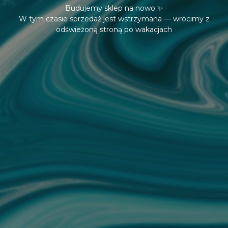
Budujemy sklep na nowo ✨
W tym czasie sprzedaż jest wstrzymana — wrócimy z
odświeżoną stroną po wakacjach