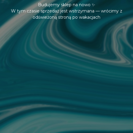
Budujemy sklep na nowo ✨
W tym czasie sprzedaż jest wstrzymana — wrócimy z
odświeżoną stroną po wakacjach