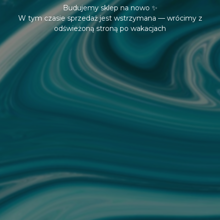
Budujemy sklep na nowo ✨
W tym czasie sprzedaż jest wstrzymana — wrócimy z
odświeżoną stroną po wakacjach