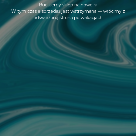
Budujemy sklep na nowo ✨
W tym czasie sprzedaż jest wstrzymana — wrócimy z
odświeżoną stroną po wakacjach