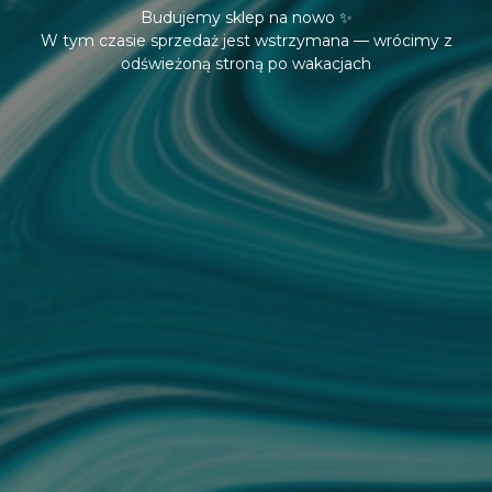
Budujemy sklep na nowo ✨
W tym czasie sprzedaż jest wstrzymana — wrócimy z
odświeżoną stroną po wakacjach