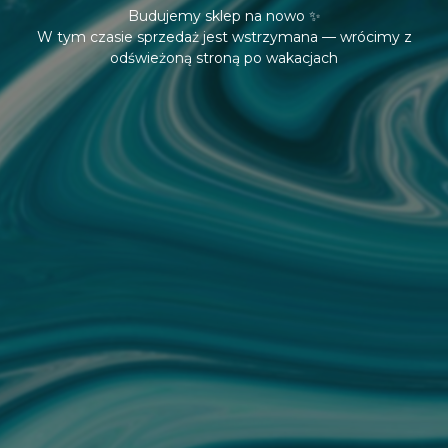
Budujemy sklep na nowo ✨
W tym czasie sprzedaż jest wstrzymana — wrócimy z
odświeżoną stroną po wakacjach