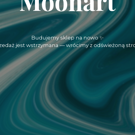
Moonart
Budujemy sklep na nowo ✨
rzedaż jest wstrzymana — wrócimy z odświeżoną str