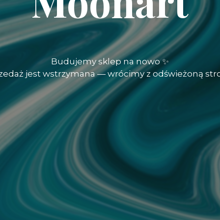
Moonart
Budujemy sklep na nowo ✨
rzedaż jest wstrzymana — wrócimy z odświeżoną str