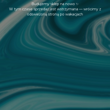
Budujemy sklep na nowo ✨
W tym czasie sprzedaż jest wstrzymana — wrócimy z
odświeżoną stroną po wakacjach