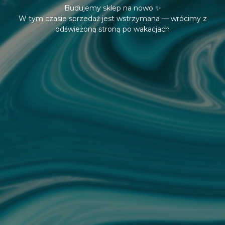
Budujemy sklep na nowo ✨
W tym czasie sprzedaż jest wstrzymana — wrócimy z
odświeżoną stroną po wakacjach