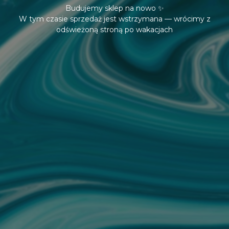
Budujemy sklep na nowo ✨
W tym czasie sprzedaż jest wstrzymana — wrócimy z
odświeżoną stroną po wakacjach