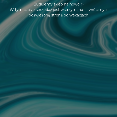
Budujemy sklep na nowo ✨
W tym czasie sprzedaż jest wstrzymana — wrócimy z
odświeżoną stroną po wakacjach