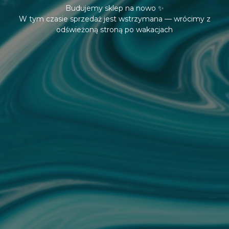
Budujemy sklep na nowo ✨
W tym czasie sprzedaż jest wstrzymana — wrócimy z
odświeżoną stroną po wakacjach