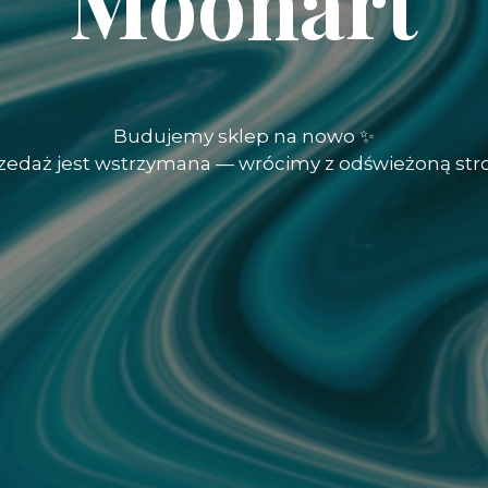
Moonart
Budujemy sklep na nowo ✨
rzedaż jest wstrzymana — wrócimy z odświeżoną str