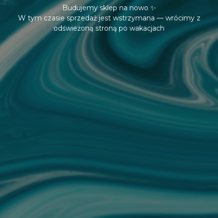
Budujemy sklep na nowo ✨
W tym czasie sprzedaż jest wstrzymana — wrócimy z
odświeżoną stroną po wakacjach