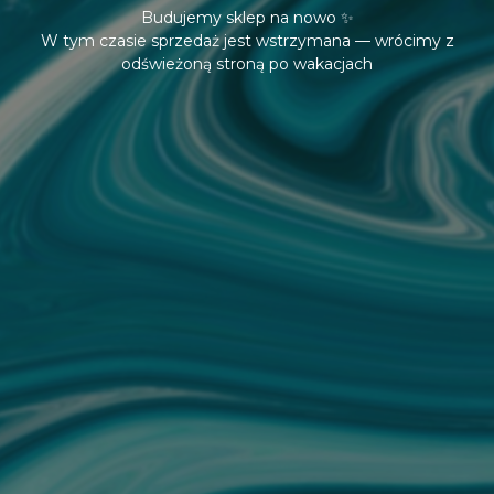
Budujemy sklep na nowo ✨
W tym czasie sprzedaż jest wstrzymana — wrócimy z
odświeżoną stroną po wakacjach